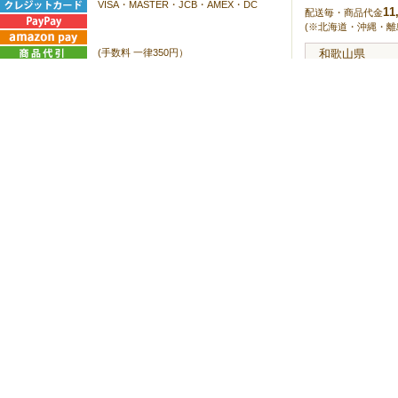
VISA・MASTER・JCB・AMEX・DC
11
配送毎・商品代金
(※北海道・沖縄・離島
(手数料 一律350円）
和歌山県
後払い
(手数料 一律380円)
近畿（和歌山
中部・北陸・
関東・信越・
南東北
北東北
北海道
沖縄
FAXでのご注文
※離島等は別途実費
予めご了承くださ
FAX注文用紙
を印刷の上、当社までFAXを送信してく
ださい。担当者より折り返しご連絡させて頂きます。
※支払い方法等はネットショップとは異なります。
〒640-0103 和歌山県 和歌山市 加太 1134-13
TEL：073-459-0736 FAX：073-459-0735