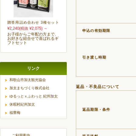
贈答用詰め合わせ 3種セット
¥2,240
(税抜 ¥2,075)
～
申込の有効期限
お子様からご年配の方まで、
お好きな組合せで喜ばれるギ
フトセット
引き渡し時期
リンク
和歌山市加太観光協会
返品・不良品について
加太まちづくり株式会社
ゆるっとｘふわっと 紀州加太
休暇村紀州加太
返品期限・条件
福豊梅
ご利用案内